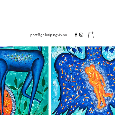
post@galleripingvin.no