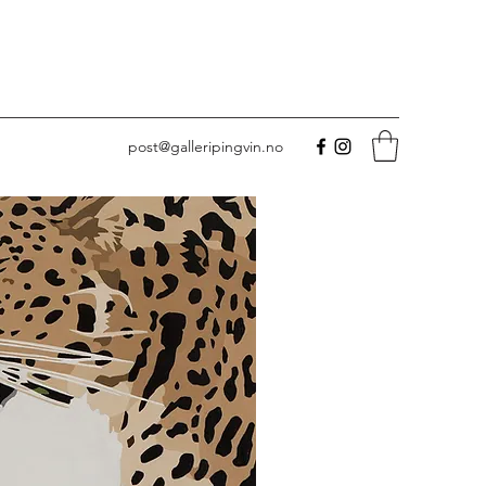
post@galleripingvin.no