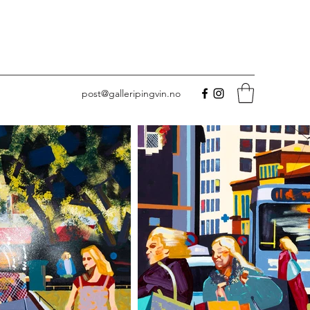
post@galleripingvin.no