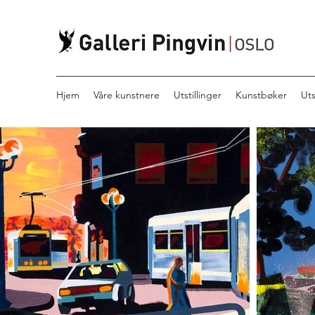
Hjem
Våre kunstnere
Utstillinger
Kunstbøker
Ut