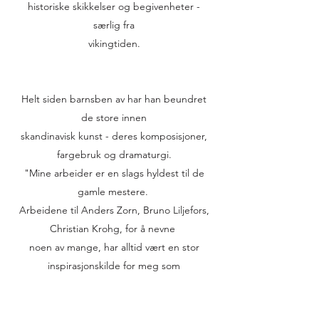
historiske skikkelser og begivenheter -
særlig fra
vikingtiden.
Helt siden barnsben av har han beundret
de store innen
skandinavisk kunst - deres komposisjoner,
fargebruk og dramaturgi.
"Mine arbeider er en slags hyldest til de
gamle mestere.
Arbeidene til Anders Zorn, Bruno Liljefors,
Christian Krohg, for å nevne
noen av mange, har alltid vært en stor
inspirasjonskilde for meg som
kunstner. Jeg ønsker absolutt ikke å kopiere
dem, men ta lærdom av