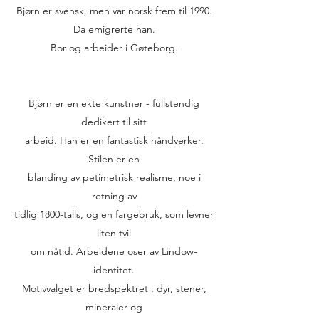
Bjørn er svensk, men var norsk frem til 1990.
Da emigrerte han.
Bor og arbeider i Gøteborg.
Bjørn er en ekte kunstner - fullstendig
dedikert til sitt
arbeid. Han er en fantastisk håndverker.
Stilen er en
blanding av petimetrisk realisme, noe i
retning av
tidlig 1800-talls, og en fargebruk, som levner
liten tvil
om nåtid. Arbeidene oser av Lindow-
identitet.
Motivvalget er bredspektret ; dyr, stener,
mineraler og